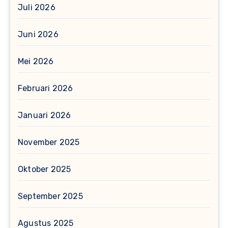
Juli 2026
Juni 2026
Mei 2026
Februari 2026
Januari 2026
November 2025
Oktober 2025
September 2025
Agustus 2025