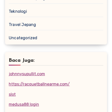
Teknologi
Travel Jepang
Uncategorized
Baca Juga:
johnnysupullit.com
https://racquetballnearme.com/
slot
medusa88 login