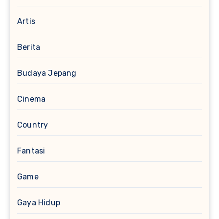
Artis
Berita
Budaya Jepang
Cinema
Country
Fantasi
Game
Gaya Hidup