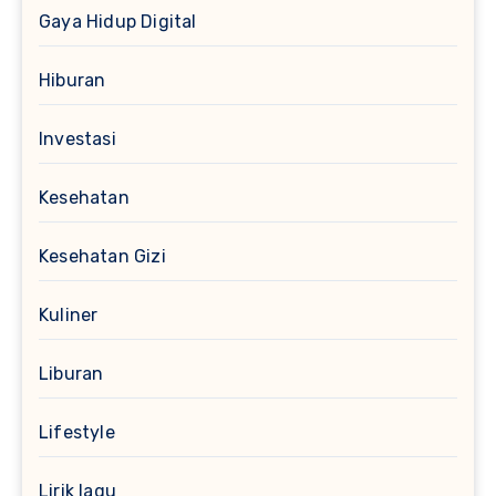
Gaya Hidup Digital
Hiburan
Investasi
Kesehatan
Kesehatan Gizi
Kuliner
Liburan
Lifestyle
Lirik lagu