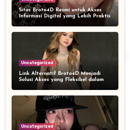
Situs Broto4D Resmi untuk Akses
Informasi Digital yang Lebih Praktis
Uncategorized
Link Alternatif Broto4D Menjadi
Solusi Akses yang Fleksibel dalam
Berbagai Kondisi Jaringan
Uncategorized