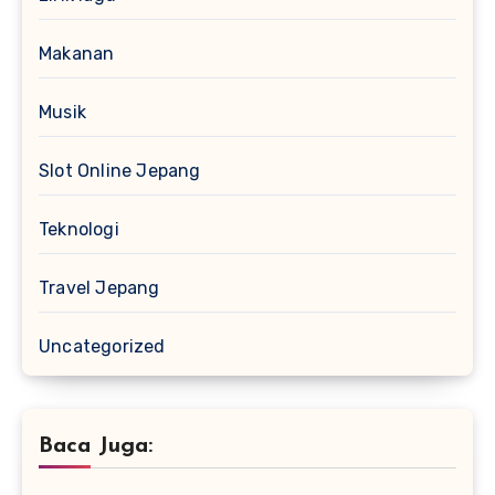
Makanan
Musik
Slot Online Jepang
Teknologi
Travel Jepang
Uncategorized
Baca Juga: