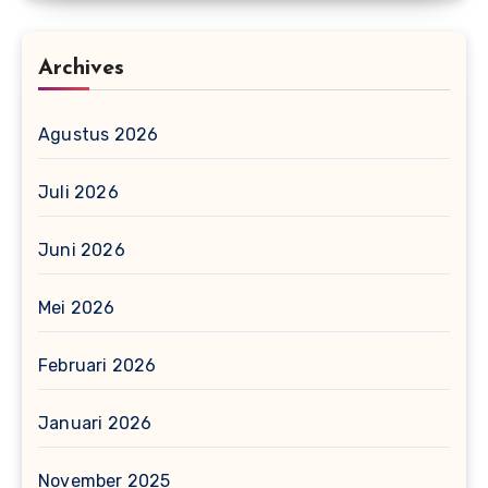
Archives
Agustus 2026
Juli 2026
Juni 2026
Mei 2026
Februari 2026
Januari 2026
November 2025