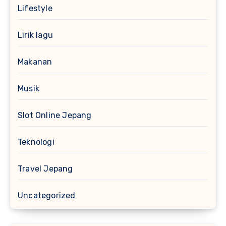
Lifestyle
Lirik lagu
Makanan
Musik
Slot Online Jepang
Teknologi
Travel Jepang
Uncategorized