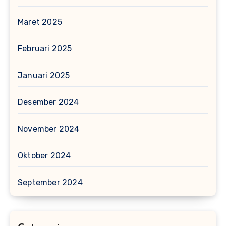
Maret 2025
Februari 2025
Januari 2025
Desember 2024
November 2024
Oktober 2024
September 2024