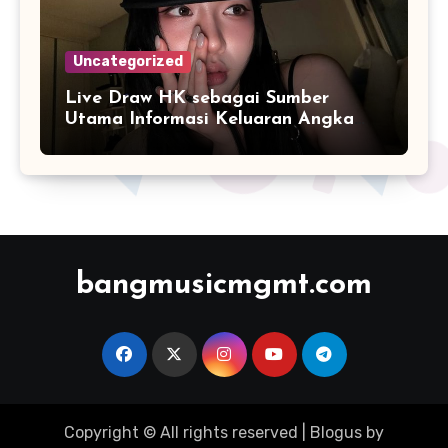
Uncategorized
Live Draw HK sebagai Sumber
Utama Informasi Keluaran Angka
Harian
bangmusicmgmt.com
Copyright © All rights reserved
|
Blogus
by