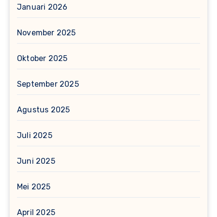
Januari 2026
November 2025
Oktober 2025
September 2025
Agustus 2025
Juli 2025
Juni 2025
Mei 2025
April 2025