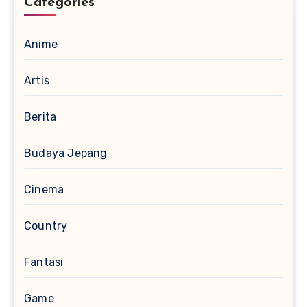
Categories
Anime
Artis
Berita
Budaya Jepang
Cinema
Country
Fantasi
Game