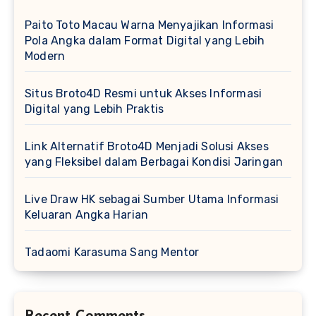
Paito Toto Macau Warna Menyajikan Informasi
Pola Angka dalam Format Digital yang Lebih
Modern
Situs Broto4D Resmi untuk Akses Informasi
Digital yang Lebih Praktis
Link Alternatif Broto4D Menjadi Solusi Akses
yang Fleksibel dalam Berbagai Kondisi Jaringan
Live Draw HK sebagai Sumber Utama Informasi
Keluaran Angka Harian
Tadaomi Karasuma Sang Mentor
Recent Comments