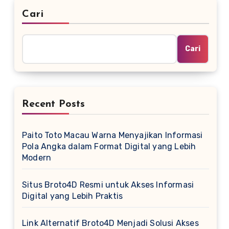
Cari
Cari
Recent Posts
Paito Toto Macau Warna Menyajikan Informasi
Pola Angka dalam Format Digital yang Lebih
Modern
Situs Broto4D Resmi untuk Akses Informasi
Digital yang Lebih Praktis
Link Alternatif Broto4D Menjadi Solusi Akses