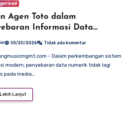
gorized
n Agen Toto dalam
ebaran Informasi Data
erik
in
05/20/2026
Tidak ada komentar
si modern, penyebaran data numerik tidak lagi
as pada media…
Lebih Lanjut