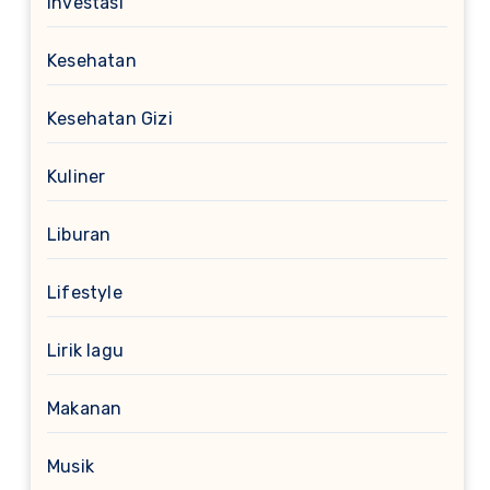
Investasi
Kesehatan
Kesehatan Gizi
Kuliner
Liburan
Lifestyle
Lirik lagu
Makanan
Musik