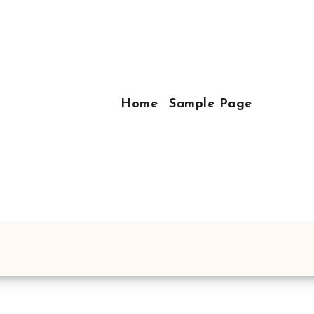
Home
Sample Page