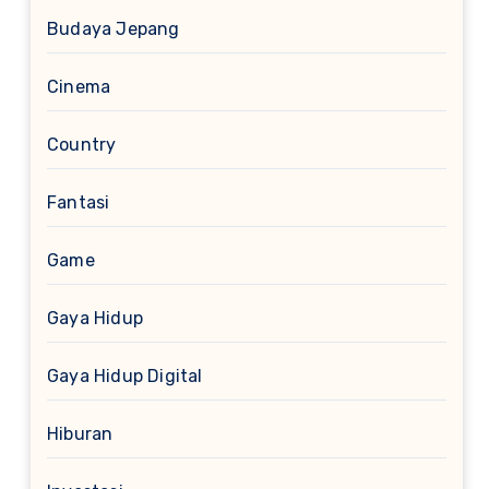
Budaya Jepang
Cinema
Country
Fantasi
Game
Gaya Hidup
Gaya Hidup Digital
Hiburan