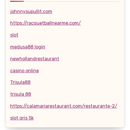
johnnysupullit.com
https://racquetballnearme.com/
slot
medusa88 login
newhollandrestaurant
casino online
Trisula88
trisula 88
https://calamariarestaurant.com/restaurante-2/
slot qris 5k