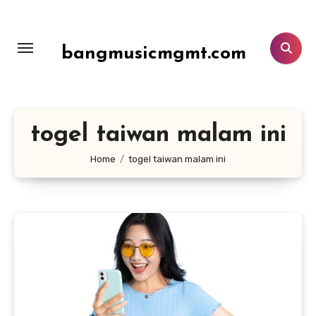
Lewati
ke
konten
bangmusicmgmt.com
togel taiwan malam ini
Home
togel taiwan malam ini