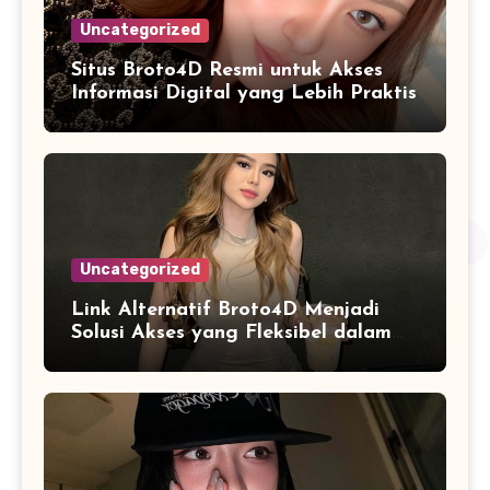
Uncategorized
Situs Broto4D Resmi untuk Akses
Informasi Digital yang Lebih Praktis
Uncategorized
Link Alternatif Broto4D Menjadi
Solusi Akses yang Fleksibel dalam
Berbagai Kondisi Jaringan