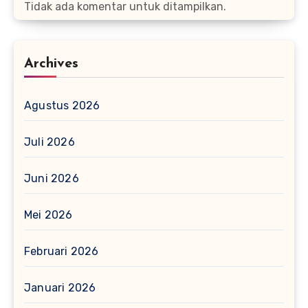
Tidak ada komentar untuk ditampilkan.
Archives
Agustus 2026
Juli 2026
Juni 2026
Mei 2026
Februari 2026
Januari 2026