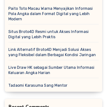
Paito Toto Macau Warna Menyajikan Informasi
Pola Angka dalam Format Digital yang Lebih
Modern
Situs Broto4D Resmi untuk Akses Informasi
Digital yang Lebih Praktis
Link Alternatif Broto4D Menjadi Solusi Akses
yang Fleksibel dalam Berbagai Kondisi Jaringan
Live Draw HK sebagai Sumber Utama Informasi
Keluaran Angka Harian
Tadaomi Karasuma Sang Mentor
Recent Comments