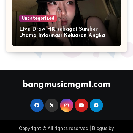
Uncategorized
Live Draw HK sebagai Sumber
Utama Informasi Keluaran Angka
Harian
bangmusicmgmt.com
Copyright © All rights reserved
|
Blogus
by