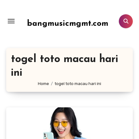
Lewati
ke
konten
bangmusicmgmt.com
togel toto macau hari
ini
Home
togel toto macau hari ini