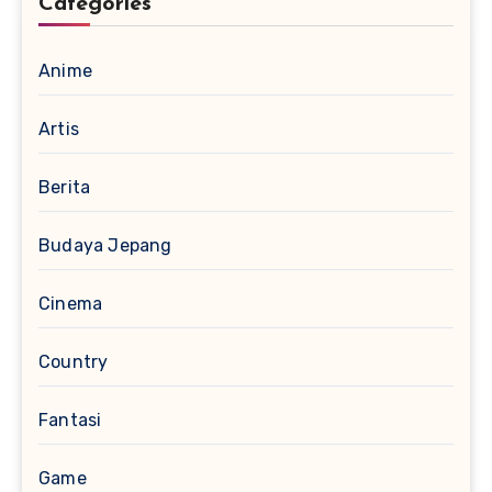
Categories
Anime
Artis
Berita
Budaya Jepang
Cinema
Country
Fantasi
Game