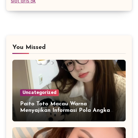
slot qris 5k
You Missed
Uncategorized
Paito Toto Macau Warna
Menyajikan Informasi Pola Angka
dalam Format Digital yang Lebih
Modern