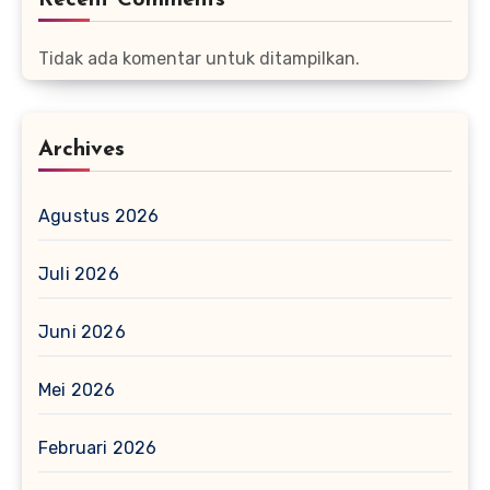
Tidak ada komentar untuk ditampilkan.
Archives
Agustus 2026
Juli 2026
Juni 2026
Mei 2026
Februari 2026