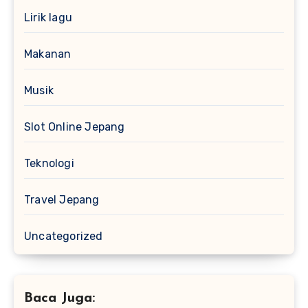
Lirik lagu
Makanan
Musik
Slot Online Jepang
Teknologi
Travel Jepang
Uncategorized
Baca Juga: