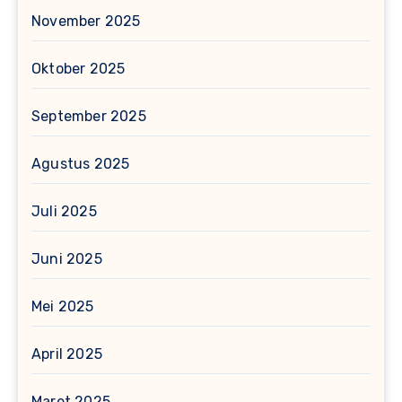
November 2025
Oktober 2025
September 2025
Agustus 2025
Juli 2025
Juni 2025
Mei 2025
April 2025
Maret 2025