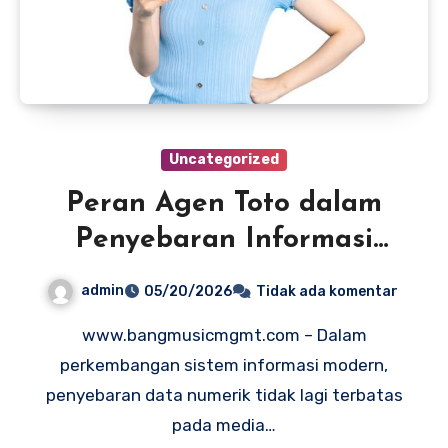
Uncategorized
Peran Agen Toto dalam
Penyebaran Informasi
Data Numerik
admin
05/20/2026
Tidak ada komentar
www.bangmusicmgmt.com – Dalam
perkembangan sistem informasi modern,
penyebaran data numerik tidak lagi terbatas
pada media…