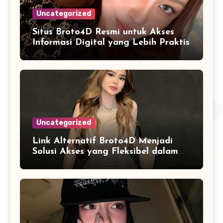
Uncategorized
Situs Broto4D Resmi untuk Akses
Informasi Digital yang Lebih Praktis
Uncategorized
Link Alternatif Broto4D Menjadi
Solusi Akses yang Fleksibel dalam
Berbagai Kondisi Jaringan